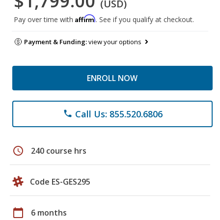
$1,799.00
(USD)
Affirm
Pay over time with
. See if you qualify at checkout.
Payment & Funding:
view your options
ENROLL NOW
Call Us: 855.520.6806
phone
schedule
240 course hrs
Code ES-GES295
calendar_today
6 months