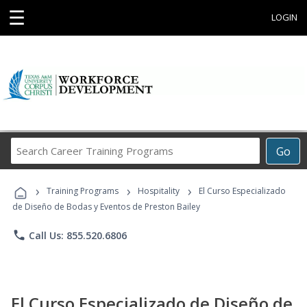
☰
LOGIN
Search
Go
Career
Training
›
›
›
Programs
Training Programs
Hospitality
El Curso Especializado
de Diseño de Bodas y Eventos de Preston Bailey
phone
Call Us: 855.520.6806
El Curso Especializado de Diseño de