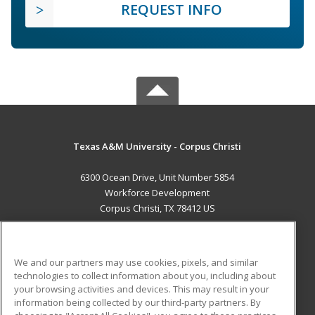
REQUEST INFO
Texas A&M University - Corpus Christi
6300 Ocean Drive, Unit Number 5854
Workforce Development
Corpus Christi, TX 78412 US
MAIN CONTENT
Career Training
We and our partners may use cookies, pixels, and similar
technologies to collect information about you, including about
ADDITIONAL RESOURCES
your browsing activities and devices. This may result in your
information being collected by our third-party partners. By
Military
Student Blog