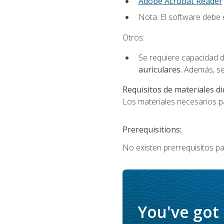
Adobe Acrobat Reader
Nota: El software debe e
Otros:
Se requiere capacidad d
auriculares.
Además, se
Requisitos de materiales di
Los materiales necesarios par
Prerequisitions:
No existen prerrequisitos pa
You've got