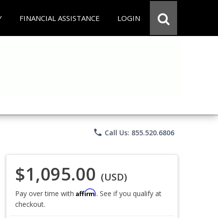
Y
FINANCIAL ASSISTANCE
LOGIN
phone
Call Us: 855.520.6806
$1,095.00
(USD)
Affirm
Pay over time with
. See if you qualify at
checkout.