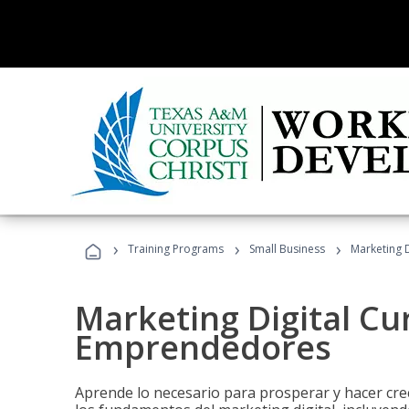
›
›
›
Training Programs
Small Business
Marketing 
Marketing Digital Cu
Emprendedores
Aprende lo necesario para prosperar y hacer cr