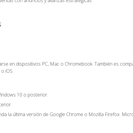
entas con anuncios y alianzas estratégicas
s
zarse en dispositivos PC, Mac o Chromebook. También es compa
 o iOS.
indows 10 o posterior.
erior.
a la última versión de Google Chrome o Mozilla Firefox. Micro