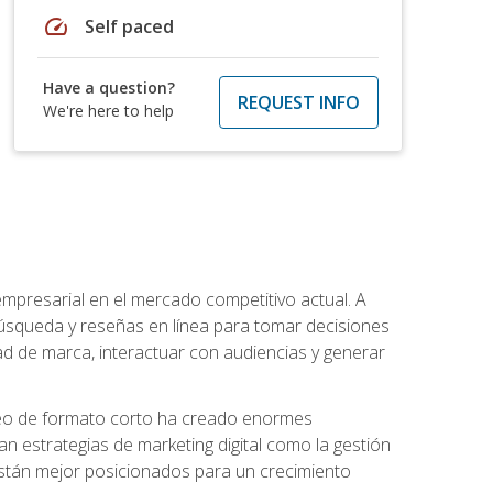
speed
Self paced
Have a question?
REQUEST INFO
We're here to help
 empresarial en el mercado competitivo actual. A
squeda y reseñas en línea para tomar decisiones
d de marca, interactuar con audiencias y generar
 video de formato corto ha creado enormes
strategias de marketing digital como la gestión
 están mejor posicionados para un crecimiento