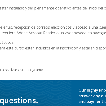
star instalado y ser plenamente operativo antes del inicio del c
e envío/recepción de correos electrónicos y acceso a una cue
 requiere Adobe Acrobat Reader o un visor basado en navegador
dácticos:
a este curso están incluidos en la inscripción y estarán disponi
ra realizar este programa.
Our highly kno
answer any qu
 questions.
and payment o