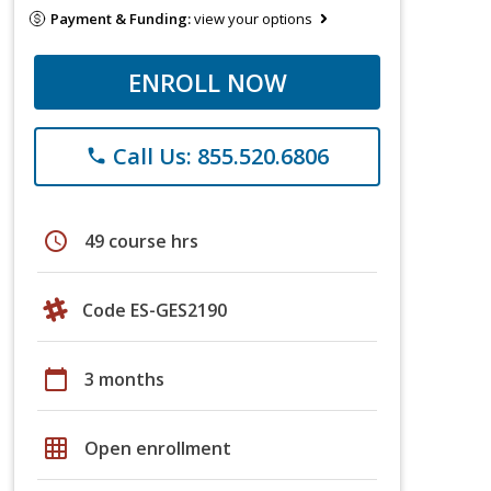
Payment & Funding:
view your options
ENROLL NOW
Call Us: 855.520.6806
phone
schedule
49 course hrs
Code ES-GES2190
calendar_today
3 months
grid_on
Open enrollment